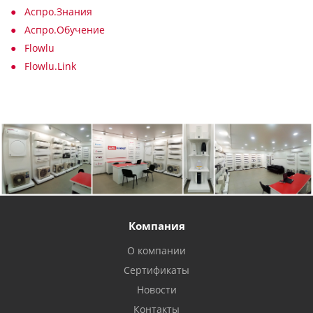
Аспро.Знания
Аспро.Обучение
Flowlu
Flowlu.Link
Компания
О компании
Сертификаты
Новости
Контакты