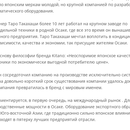
по японским меркам молодой, но крупной компанией по разрабо
матического оборудования.
ер Таро Такахаши более 10 лет работал на крупном заводе по
дильной техники в родной Осаке, где все это время он вынашив
нного предприятия. Таро Такахаши мечтал воплотить в кондиц
висимости, качества и экономии, так присущие жителям Осаки.
основу философии бренда Kitano: «Неоспоримое японское качес
хники по экономически выгодной потребителю цене».
он сосредоточил компанию на производстве исключительно сис
за довольно короткий срок существования компании удалось до
омпания превратилась в бренд с мировым именем.
риентируется, в первую очередь, на международный рынок . Д
одственные мощности в Осаке. Оборудование экспортного обра
 Юго-восточной Азии, где традиционно сильно японское влия
входят в пятерку лучших предприятий отрасли.