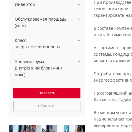
При производстве
Инвертор
технологии произ
гарантировать на
Обслуживаемая площадь
(кв.м)
В составе компан
и китайскими ком
Класс
энергоэффективности
Ассортимент прои
системы, кондици
является гармонич
Уровень шума
Внутренний блок (мин/
Потребителю пред
макс)
энергоэффективнос
На сегодняшний де
Казахстана, Таджи
Сбросить
Во многом успех и
национальных тра
выверенной марке