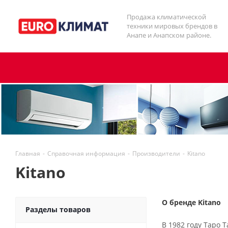
Продажа климатической
техники мировых брендов в
Анапе и Анапском районе.
Главная
-
Справочная информация
-
Производители
-
Kitano
Kitano
О бренде Kitano
Разделы товаров
В 1982 году Таро 