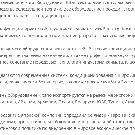
 климатического оборудования Kitano используются только вы
водства холодильной техники. Все оборудование проходит стро
дежность работы кондиционеров.
ии функционирует свой научно-исследовательский центр. Компа
паниями, что помогало и помогает ей разрабатывать новые вид
зводимого оборудования включает в себя бытовые кондицион
онеры специальных назначений, а также профессиональную се
ное сочетание передовых технологий индустрии климата, клас
лагаются современные системы кондиционирования с широким
ти, экологически безопасные, с долгим сроком службы и 3-х ле
нь оборудование Kitano экспортируется на рынки Черногории,
кистана, Абхазии, Армении, Грузии, Беларуси, ЮАР, Туниса, Алжи
 развитие японской компании определил её лидер - Таро Такаха
дициях, профессиональной команде и персональной ответствен
тинговой политике по внедрению в мировое экономическое пр