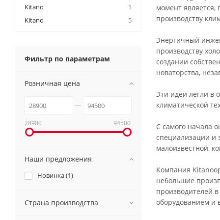
Kitano
1
момент является, 
производству кли
Kitano
5
Энергичный инжен
производству холо
Фильтр по параметрам
создании собстве
новаторства, неза
Розничная цена
Эти идеи легли в 
климатической те
28900
94500
С самого начала 
специализации и 
малоизвестной, к
Наши предложения
Компания Kitanoо
Новинка (
1
)
небольшие произв
производителей в
оборудованием и 
Страна производства