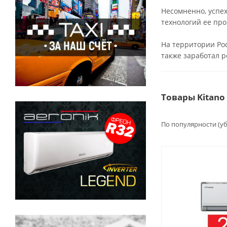
Несомненно, успех
технологий ее про
На территории Рос
также заработал 
Товары Kitano
По популярности (у