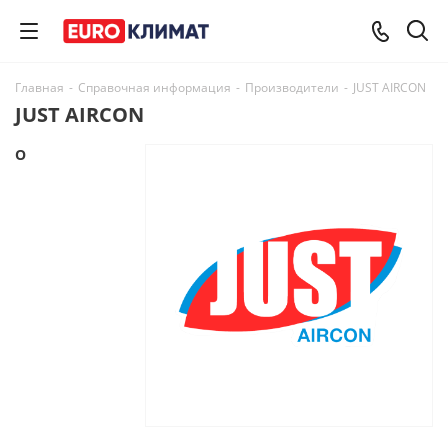
Главная
-
Справочная информация
-
Производители
-
JUST AIRCON
JUST AIRCON
О