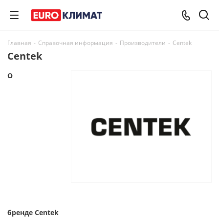
Главная
-
Справочная информация
-
Производители
-
Centek
Centek
О
бренде
Centek