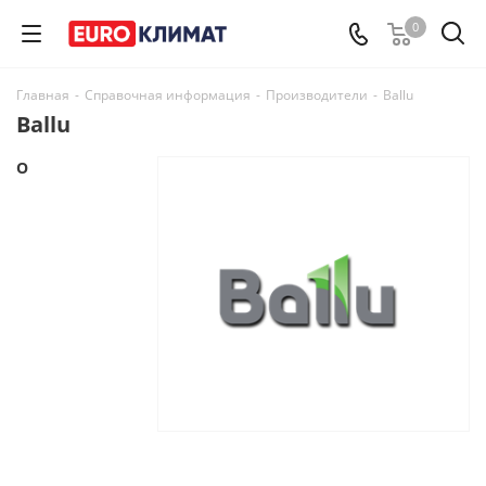
0
Главная
-
Справочная информация
-
Производители
-
Ballu
Ballu
О