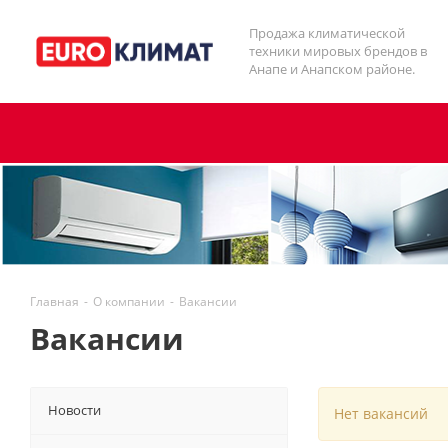
Продажа климатической
техники мировых брендов в
Анапе и Анапском районе.
Главная
-
О компании
-
Вакансии
Вакансии
Новости
Нет вакансий