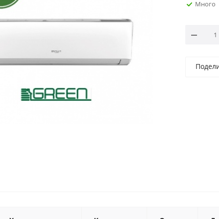
Много
Подел