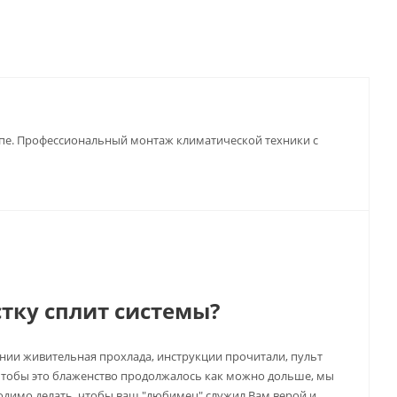
апе. Профессиональный монтаж климатической техники с
тку сплит системы?
ении живительная прохлада, инструкции прочитали, пульт
 Чтобы это блаженство продолжалось как можно дольше, мы
ходимо делать, чтобы ваш "любимец" служил Вам верой и