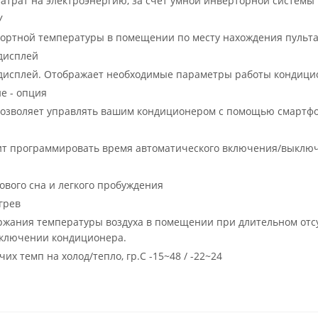
трат на электроэнергию, за счет умной инверторной системы
У
фортной температуры в помещении по месту нахождения пульт
дисплей
дисплей. Отображает необходимые параметры работы кондици
е - опция
позволяет управлять вашим кондиционером с помощью смартфо
ит программировать время автоматического включения/выключ
ового сна и легкого пробуждения
грев
жания температуры воздуха в помещении при длительном отсут
включении кондиционера.
х темп на холод/тепло, гр.С -15~48 / -22~24