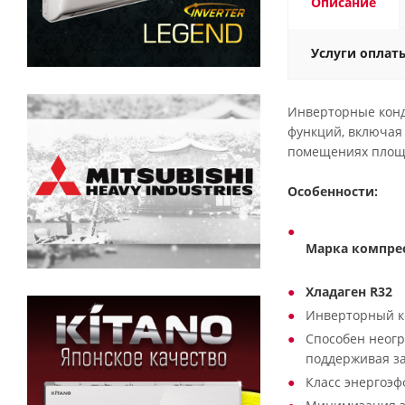
Описание
Услуги оплат
Инверторные конд
функций, включая 
помещениях площа
Особенности:
Марка компре
Хладаген R32
Инверторный к
Способен неогр
поддерживая з
Класс энергоэф