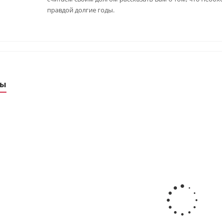
правдой долгие годы.
ры
УХА
neer Artis KFRI20LW / KORI20LW inverter