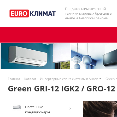
Продажа климатической
техники мировых брендов в
Анапе и Анапском районе.
Главная
-
Каталог
-
Инверторные сплит-системы в Анапе
-
Green 
Green GRI-12 IGK2 / GRO-12
Настенные
кондиционеры