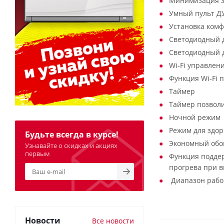
Минимизация за
Умный пульт Д
Установка ком
Светодиодный 
Светодиодный 
Wi-Fi управлени
Функция Wi-Fi 
Таймер
Таймер позвол
Ночной режим
Режим для здор
Будьте всегда в курсе!
Экономный обо
Узнавайте о скидках и акциях
первым
Функция поддер
прогрева при 
Диапазон рабочи
Новости
Все новости